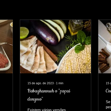
15 de ago. de 2023
∙
1
min
15 
Babaghanoush o "papai
Co
dengoso"
Se
pe
Existem várias versões