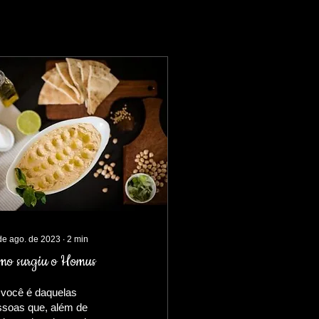
de ago. de 2023
∙
2
min
mo surgiu o Homus
 você é daquelas
ssoas que, além de