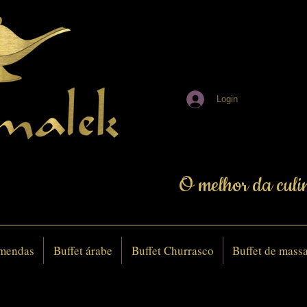
Login
O melhor da culi
mendas
Buffet árabe
Buffet Churrasco
Buffet de mass