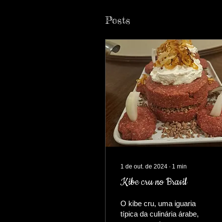
Posts
1 de out. de 2024
∙
1
min
Kibe cru no Brasil
O kibe cru, uma iguaria
típica da culinária árabe,