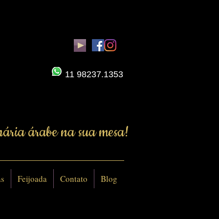
11 98237.1353
nária árabe na sua mesa!
as
Feijoada
Contato
Blog