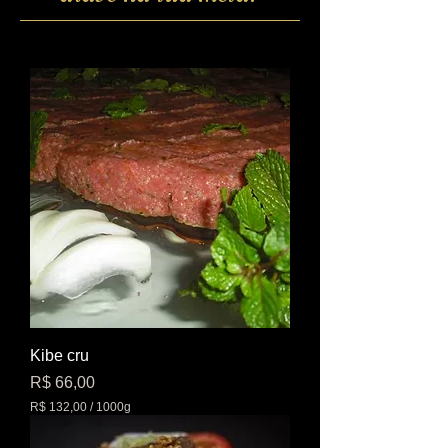
Kibe cru
Preço
R$ 66,00
R$ 132,00
/
1000g
R
$