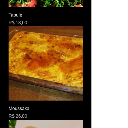
g
r
a
Tabule
m
Preço
a
R$ 18,00
s
Moussaka
Preço
R$ 26,00